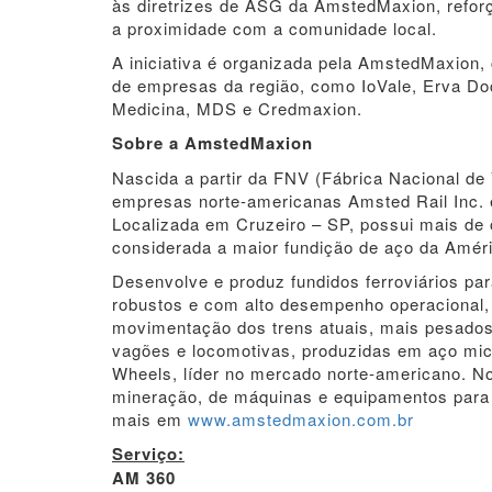
às diretrizes de ASG da AmstedMaxion, refo
a proximidade com a comunidade local.
A iniciativa é organizada pela AmstedMaxion, 
de empresas da região, como IoVale, Erva D
Medicina, MDS e Credmaxion.
Sobre a AmstedMaxion
Nascida a partir da FNV (Fábrica Nacional d
empresas norte-americanas Amsted Rail Inc. 
Localizada em Cruzeiro – SP, possui mais de o
considerada a maior fundição de aço da Améri
Desenvolve e produz fundidos ferroviários pa
robustos e com alto desempenho operacional, 
movimentação dos trens atuais, mais pesados 
vagões e locomotivas, produzidas em aço micr
Wheels, líder no mercado norte-americano. N
mineração, de máquinas e equipamentos para c
mais em
www.amstedmaxion.com.br
Serviço:
AM 360