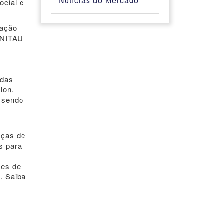
Notícias do Mercado
ocial e
pação
UNITAU
 das
ion.
, sendo
rças de
s para
res de
. Saiba