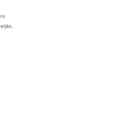
iro
eijão,