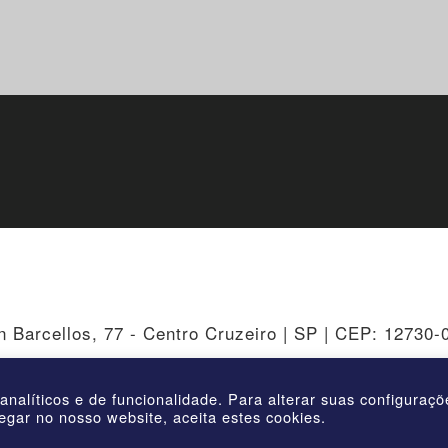
n Barcellos, 77 - Centro Cruzeiro | SP | CEP: 12730-
 analíticos e de funcionalidade. Para alterar suas configuraç
egar no nosso website, aceita estes cookies.
 | AmstedMaxion Criando Caminhos | Todos os direitos rese