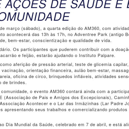
 AÇÕES DE SAÚDE E 
COMUNIDADE
 de março (sábado), a quarta edição do AM360, com ativida
nto acontecerá das 13h às 17h, no Adventree Park (antigo 
de, bem-estar, conscientização e qualidade de vida.
idário. Os participantes que puderem contribuir com a doaçã
carrão e feijão, estarão ajudando o Instituto Palpare.
omo aferição de pressão arterial, teste de glicemia capilar,
 vacinação, orientação financeira, aulão bem-estar, massa
reia, oficina de circo, brinquedos infláveis, atividades sens
 de brindes.
a comunidade, o evento AM360 contará ainda com a particip
AE (Associação de Pais e Amigos dos Excepcionais), Camin
 Associação Acontecer e o Lar das Irmãzinhas (Lar Padre J
es apresentando seus trabalhos e comercializando produtos
Dia Mundial da Saúde, celebrado em 7 de abril, e está al