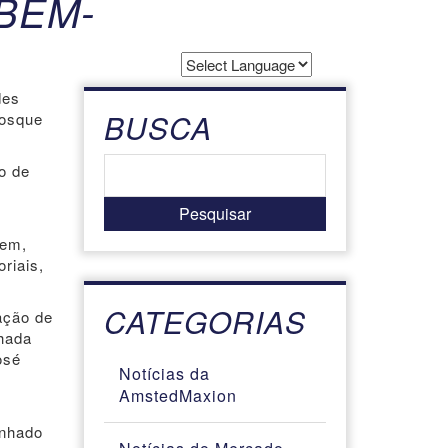
BEM-
Powered by
des
Translate
BUSCA
Bosque
o de
gem,
oriais,
CATEGORIAS
ação de
hada
osé
Notícias da
AmstedMaxion
inhado