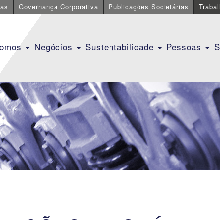
cas
Governança Corporativa
Publicações Societárias
Traba
Somos
Negócios
Sustentabilidade
Pessoas
S