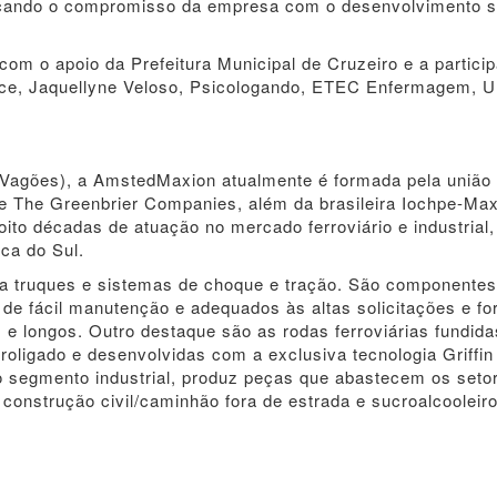
rçando o compromisso da empresa com o desenvolvimento s
com o apoio da Prefeitura Municipal de Cruzeiro e a partici
oce, Jaquellyne Veloso, Psicologando, ETEC Enfermagem, 
e Vagões), a AmstedMaxion atualmente é formada pela união
e The Greenbrier Companies, além da brasileira Iochpe-Max
ito décadas de atuação no mercado ferroviário e industrial
ca do Sul.
ra truques e sistemas de choque e tração. São componentes
de fácil manutenção e adequados às altas solicitações e fo
e longos. Outro destaque são as rodas ferroviárias fundida
oligado e desenvolvidas com a exclusiva tecnologia Griffin
o segmento industrial, produz peças que abastecem os seto
onstrução civil/caminhão fora de estrada e sucroalcooleiro