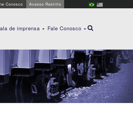
lhe Conosco
Acesso Restrito
ala de imprensa
Fale Conosco