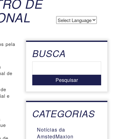
TRO DE
IONAL
Powered by
Translate
os pela
BUSCA
s
nal de
 de
ial e
CATEGORIAS
a
que
Notícias da
AmstedMaxion
m de