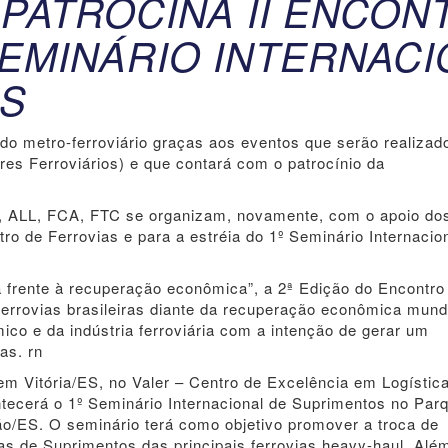
PATROCINA II ENCON
SEMINÁRIO INTERNAC
OS
o metro-ferroviário graças aos eventos que serão realizad
s Ferroviários) e que contará com o patrocínio da
S, ALL, FCA, FTC se organizam, novamente, com o apoio do
ro de Ferrovias e para a estréia do 1º Seminário Internacio
a frente à recuperação econômica”, a 2ª Edição do Encontro
ferrovias brasileiras diante da recuperação econômica mund
mico e da indústria ferroviária com a intenção de gerar um
as. rn
em Vitória/ES, no Valer – Centro de Excelência em Logístic
tecerá o 1º Seminário Internacional de Suprimentos no Par
ão/ES. O seminário terá como objetivo promover a troca de
as de Suprimentos das principais ferrovias heavy-haul. Alé