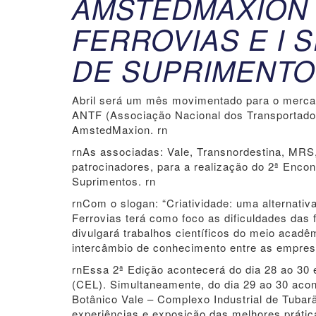
AMSTEDMAXION 
FERROVIAS E I 
DE SUPRIMENT
Abril será um mês movimentado para o mercad
ANTF (Associação Nacional dos Transportadore
AmstedMaxion. rn
rnAs associadas: Vale, Transnordestina, MR
patrocinadores, para a realização do 2ª Encont
Suprimentos. rn
rnCom o slogan: “Criatividade: uma alternativ
Ferrovias terá como foco as dificuldades das 
divulgará trabalhos científicos do meio acadê
intercâmbio de conhecimento entre as empres
rnEssa 2ª Edição acontecerá do dia 28 ao 30 
(CEL). Simultaneamente, do dia 29 ao 30 acon
Botânico Vale – Complexo Industrial de Tubar
experiências e exposição das melhores prátic