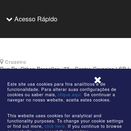
Acesso Rápido
Cruzeiro
Rua Dr. Othon Barcellos, 77 - Centro Cruzeiro | SP |
CEP: 12730-010
Este site usa cookies para fins analíticos e de
funcionalidade. Para alterar suas configurações de
cookies ou saber mais,
clique aqui.
Se continuar a
navegar no nosso website, aceita estes cookies.
©2026 | AmstedMaxion Criando Caminhos | Todos os
direitos reservados
This website uses cookies for analytical and
functionality purposes. To change your cookie settings
or find out more,
click here.
If you continue to browse