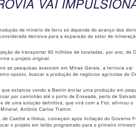
OVIA VAI IMPULSION
produção de minério de ferro só depende do avanço dos dor
, considerada decisiva para a expansão do setor de mineraç
eção de transportar 60 milhões de toneladas, por ano, de C
rme o projeto original.
orme as pesquisas avancem em Minas Gerais, a ferrovia vai
tremo-oposto, buscar a produção de negócios agrícolas do O
lta que estamos vendo a Bamin enviar uma produção em peq
escoar por caminhão até o porto de Enseada, perto de Salvad
s de uma solução definitiva, que virá com a Fiol, afirmou o
Mineral, Antônio Carlos Tramm.
, de Caetité a Ilhéus, começam após licitação do Governo F
ocar o projeto em leilão programado para o primeiro trimest