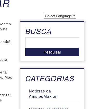
AR
Powered by
mentes
Translate
BUSCA
ão na
aetité,
este
uena
CATEGORIAS
or. Mas
Notícias da
ederal
AmstedMaxion
re