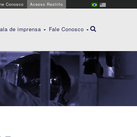
lhe Conosco
Acesso Restrito
ala de imprensa
Fale Conosco