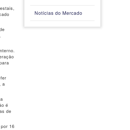
estais,
Notícias do Mercado
cado
 de
,
nterno.
eração
 para
fer
, a
na
ão é
cas de
 por 16