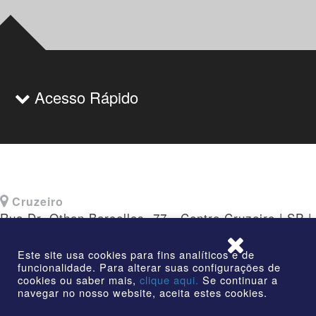
Acesso Rápido
Cruzeiro
Rua Dr. Othon Barcellos, 77 - Centro Cruzeiro | SP |
CEP: 12730-010
Este site usa cookies para fins analíticos e de
funcionalidade. Para alterar suas configurações de
cookies ou saber mais,
clique aqui.
Se continuar a
navegar no nosso website, aceita estes cookies.
©2026 | AmstedMaxion Criando Caminhos | Todos os