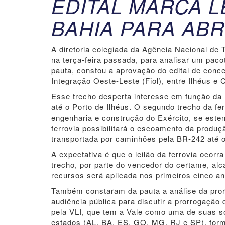
EDITAL MARCA L
BAHIA PARA ABR
A diretoria colegiada da Agência Nacional de 
na terça-feira passada, para analisar um pacot
pauta, constou a aprovação do edital de conc
Integração Oeste-Leste (Fiol), entre Ilhéus e C
Esse trecho desperta interesse em função da 
até o Porto de Ilhéus. O segundo trecho da f
engenharia e construção do Exército, se esten
ferrovia possibilitará o escoamento da produç
transportada por caminhões pela BR-242 até o
A expectativa é que o leilão da ferrovia ocor
trecho, por parte do vencedor do certame, al
recursos será aplicada nos primeiros cinco 
Também constaram da pauta a análise da pror
audiência pública para discutir a prorrogação
pela VLI, que tem a Vale como uma de suas só
estados (AL, BA, ES, GO, MG, RJ e SP), form