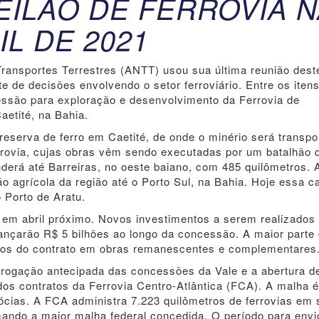
EILÃO DE FERROVIA 
IL DE 2021
Transportes Terrestres (ANTT) usou sua última reunião dest
e de decisões envolvendo o setor ferroviário. Entre os iten
essão para exploração e desenvolvimento da Ferrovia de
aetité, na Bahia.
reserva de ferro em Caetité, de onde o minério será transpo
errovia, cujas obras vêm sendo executadas por um batalhão 
derá até Barreiras, no oeste baiano, com 485 quilômetros. 
ão agrícola da região até o Porto Sul, na Bahia. Hoje essa c
 Porto de Aratu.
ra em abril próximo. Novos investimentos a serem realizados
cançarão R$ 5 bilhões ao longo da concessão. A maior parte
anos do contrato em obras remanescentes e complementares
rogação antecipada das concessões da Vale e a abertura d
 dos contratos da Ferrovia Centro-Atlântica (FCA). A malha 
cias. A FCA administra 7.223 quilômetros de ferrovias em 
ando a maior malha federal concedida. O período para envi