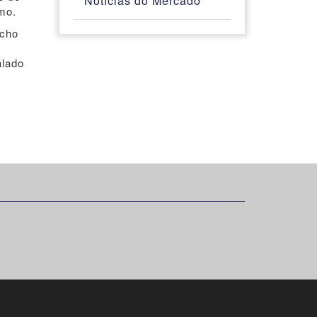
Notícias do Mercado
imo.
echo
alado