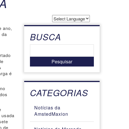
NA
Powered by
e ano,
Translate
BUSCA
s da
rtado
de
A
arga é
 no
CATEGORIAS
 dos
.
Notícias da
e
AmstedMaxion
é usada
sete
o de