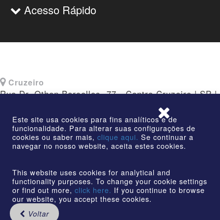
Acesso Rápido
Cruzeiro
Rua Dr. Othon Barcellos, 77 - Centro Cruzeiro | SP |
CEP: 12730-010
Este site usa cookies para fins analíticos e de
funcionalidade. Para alterar suas configurações de
cookies ou saber mais,
clique aqui.
Se continuar a
navegar no nosso website, aceita estes cookies.
©2026 | AmstedMaxion Criando Caminhos | Todos os
direitos reservados
This website uses cookies for analytical and
functionality purposes. To change your cookie settings
or find out more,
click here.
If you continue to browse
our website, you accept these cookies.
Voltar