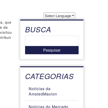
Powered by
a, que
Translate
BUSCA
 e da
visitou
ribuir
CATEGORIAS
Notícias da
AmstedMaxion
Notícias do Mercado