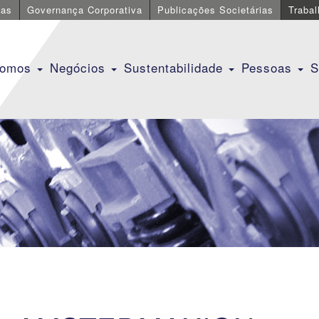
cas
Governança Corporativa
Publicações Societárias
Traba
Somos
Negócios
Sustentabilidade
Pessoas
S