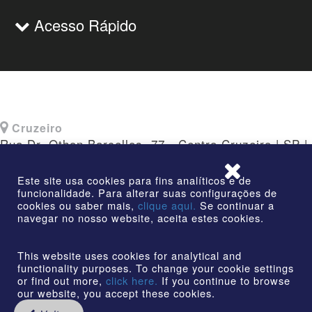
Acesso Rápido
Cruzeiro
Rua Dr. Othon Barcellos, 77 - Centro Cruzeiro | SP |
CEP: 12730-010
Este site usa cookies para fins analíticos e de
funcionalidade. Para alterar suas configurações de
cookies ou saber mais,
clique aqui.
Se continuar a
navegar no nosso website, aceita estes cookies.
©2026 | AmstedMaxion Criando Caminhos | Todos os
direitos reservados
This website uses cookies for analytical and
functionality purposes. To change your cookie settings
or find out more,
click here.
If you continue to browse
our website, you accept these cookies.