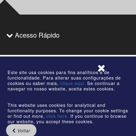
Acesso Rápido
Este site usa cookies para fins analíticos e de
funcionalidade. Para alterar suas configurações de
Cruzeiro
cookies ou saber mais,
clique aqui.
Se continuar a
Rua Dr. Othon Barcellos, 77 - Centro Cruzeiro | SP |
navegar no nosso website, aceita estes cookies.
CEP: 12730-010
This website uses cookies for analytical and
functionality purposes. To change your cookie settings
or find out more,
click here.
If you continue to browse
our website, you accept these cookies.
©2026 | AmstedMaxion Criando Caminhos | Todos os
Voltar
direitos reservados