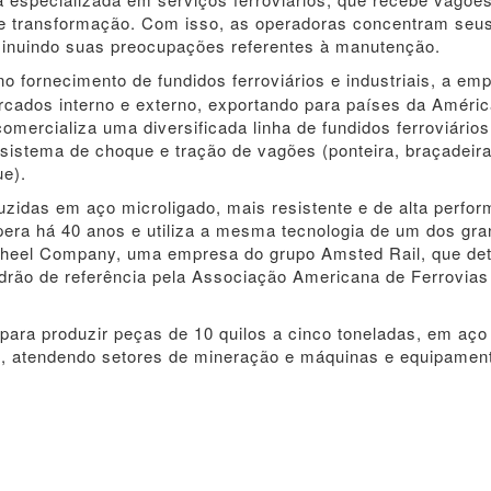
 e transformação. Com isso, as operadoras concentram seu
iminuindo suas preocupações referentes à manutenção.
o fornecimento de fundidos ferroviários e industriais, a em
ercados interno e externo, exportando para países da Améri
omercializa uma diversificada linha de fundidos ferroviários
e sistema de choque e tração de vagões (ponteira, braçadeira
ue).
zidas em aço microligado, mais resistente e de alta perfo
pera há 40 anos e utiliza a mesma tecnologia de um dos gr
 Wheel Company, uma empresa do grupo Amsted Rail, que de
padrão de referência pela Associação Americana de Ferrovias
ta para produzir peças de 10 quilos a cinco toneladas, em aço
s, atendendo setores de mineração e máquinas e equipamen