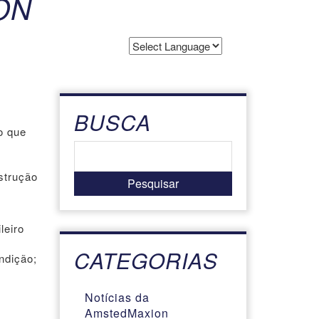
ON
Powered by
Translate
BUSCA
o que
strução
leiro
s
CATEGORIAS
ndição;
Notícias da
AmstedMaxion