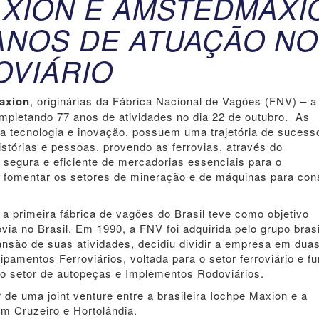
XION E AMSTEDMAXI
ANOS DE ATUAÇÃO NO
VIÁRIO
axion
, originárias da Fábrica Nacional de Vagões (FNV) – a
ompletando 77 anos de atividades no dia 22 de outubro. As
lta tecnologia e inovação, possuem uma trajetória de sucess
stórias e pessoas, provendo as ferrovias, através do
egura e eficiente de mercadorias essenciais para o
 fomentar os setores de mineração e de máquinas para con
a primeira fábrica de vagões do Brasil teve como objetivo
rovia no Brasil. Em 1990, a FNV foi adquirida pelo grupo brasi
nsão de suas atividades, decidiu dividir a empresa em dua
pamentos Ferroviários, voltada para o setor ferroviário e fu
o setor de autopeças e Implementos Rodoviários.
de uma joint venture entre a brasileira Iochpe Maxion e a
m Cruzeiro e Hortolândia.