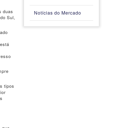
s duas
Notícias do Mercado
do Sul,
cado
está
resso
mpre
s tipos
ior
os
s que