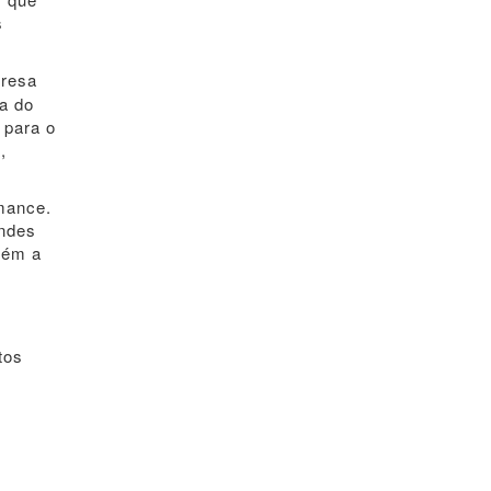
s
presa
ca do
 para o
,
rmance.
andes
tém a
tos