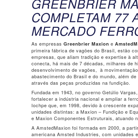
GREENBRIER MA
COMPLETAM 77 
MERCADO FERRO
As empresas
Greenbrier Maxion
e
AmstedM
primeira fábrica de vagões do Brasil, estão c
empresas, que aliam tradição e expertise à a
conecta, há mais de 7 décadas, milhares de hi
desenvolvimento de vagões, à movimentação s
abastecimento do Brasil e do mundo, além de
através das peças produzidas na fundição.
Fundada em 1943, no governo Getúlio Vargas, 
fortalecer a indústria nacional e ampliar a fer
Iochpe que, em 1998, devido à crescente expa
unidades distintas: a Maxion – Fundição e Equi
e Maxion Componentes Estruturais, atuando n
A AmstedMaxion foi formada em 2000, a partir 
americana Amsted Industries, com unidades e