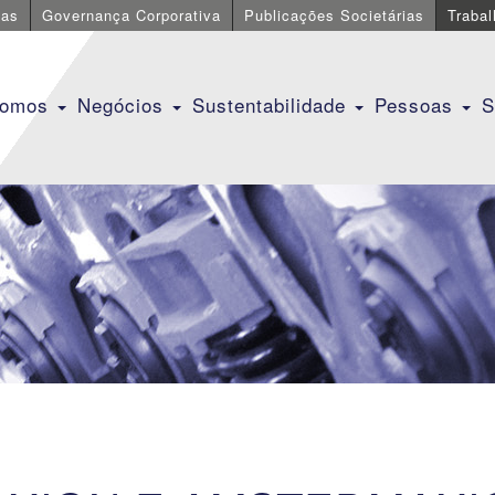
cas
Governança Corporativa
Publicações Societárias
Traba
Somos
Negócios
Sustentabilidade
Pessoas
S