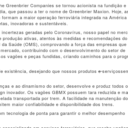
he Greenbrier Companies se tornou acionista na fundição e
dia, que passou a ter o nome de Greenbrier Maxion. Hoje, a
ormam a maior operação ferroviária integrada na América 
tas, inovadoras e sustentáveis.
incertezas geradas pelo Coronavírus, nosso papel no mer
e produção ativas, atentos às medidas e recomendações do
al da Saúde (OMS), comprovando a força das empresas que 
 mercado, contribuindo com o desenvolvimento do setor de
ossos vagões e peças fundidas, criando caminhos para o prog
e existência, desejando que nossos produtos
e
serviçosse
ças e ao dinamismo do setor, desenvolve e produz todos o
sign inovador. Os vagões GBMX possuem tara reduzida e ma
elada transportada por trem. A facilidade na manutenção d
tem maior confiabilidade e disponibilidade dos trens.
om tecnologia de ponta para garantir o melhor desempenho
a especializada em serviços ferroviários, que recebe vagõe