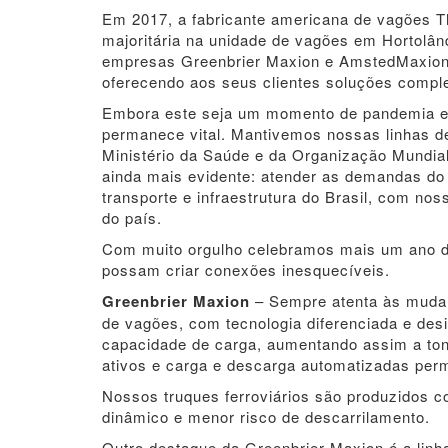
Em 2017, a fabricante americana de vagões T
majoritária na unidade de vagões em Hortolân
empresas Greenbrier Maxion e AmstedMaxion f
oferecendo aos seus clientes soluções comple
Embora este seja um momento de pandemia e 
permanece vital. Mantivemos nossas linhas d
Ministério da Saúde e da Organização Mundi
ainda mais evidente: atender as demandas do
transporte e infraestrutura do Brasil, com n
do país.
Com muito orgulho celebramos mais um ano d
possam criar conexões inesquecíveis.
Greenbrier Maxion
– Sempre atenta às mudan
de vagões, com tecnologia diferenciada e de
capacidade de carga, aumentando assim a ton
ativos e carga e descarga automatizadas permi
Nossos truques ferroviários são produzidos c
dinâmico e menor risco de descarrilamento.
Outro destaque da Greenbrier Maxion é a linh