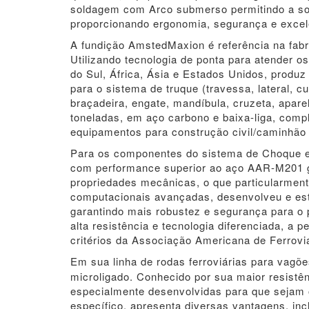
soldagem com Arco submerso permitindo a sol
proporcionando ergonomia, segurança e excel
A fundição AmstedMaxion é referência na fabri
Utilizando tecnologia de ponta para atender 
do Sul, África, Ásia e Estados Unidos, produz 
para o sistema de truque (travessa, lateral, 
braçadeira, engate, mandíbula, cruzeta, apare
toneladas, em aço carbono e baixa-liga, com
equipamentos para construção civil/caminhão f
Para os componentes do sistema de Choque e 
com performance superior ao aço AAR-M201 g
propriedades mecânicas, o que particularmente
computacionais avançadas, desenvolveu e est
garantindo mais robustez e segurança para o 
alta resistência e tecnologia diferenciada, a 
critérios da Associação Americana de Ferrovi
Em sua linha de rodas ferroviárias para vagõ
microligado. Conhecido por sua maior resist
especialmente desenvolvidas para que sejam
específico, apresenta diversas vantagens, in