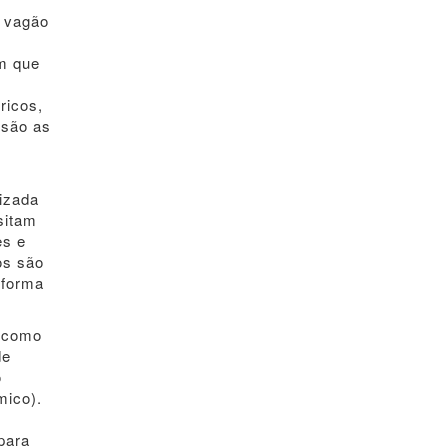
o vagão
m que
ricos,
 são as
izada
sitam
es e
os são
 forma
o como
de
o
mico).
para