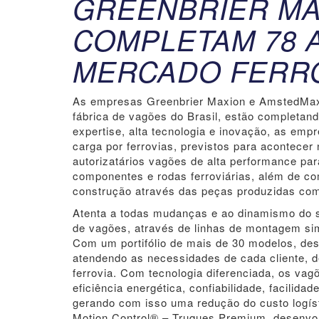
GREENBRIER MA
COMPLETAM 78 
MERCADO FERRO
As empresas Greenbrier Maxion e AmstedMaxio
fábrica de vagões do Brasil, estão completan
expertise, alta tecnologia e inovação, as em
carga por ferrovias, previstos para acontecer
autorizatários vagões de alta performance para
componentes e rodas ferroviárias, além de c
construção através das peças produzidas com
Atenta a todas mudanças e ao dinamismo do s
de vagões, através de linhas de montagem si
Com um portifólio de mais de 30 modelos, de
atendendo as necessidades de cada cliente, d
ferrovia. Com tecnologia diferenciada, os va
eficiência energética, confiabilidade, facili
gerando com isso uma redução do custo logíst
Motion Control® – Truques Premium, desenvol