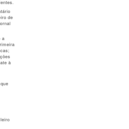
ientes.
tário
iro de
ornal
o a
rimeira
icas;
ações
ate à
 que
leiro
s