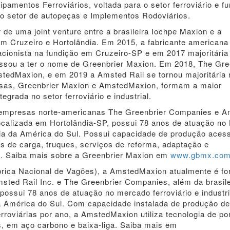
pamentos Ferroviários, voltada para o setor ferroviário e fu
o setor de autopeças e Implementos Rodoviários.
de uma joint venture entre a brasileira Iochpe Maxion e a
m Cruzeiro e Hortolândia. Em 2015, a fabricante americana
cionista na fundição em Cruzeiro-SP e em 2017 majoritária
ssou a ter o nome de Greenbrier Maxion. Em 2018, The Gre
edMaxion, e em 2019 a Amsted Rail se tornou majoritária 
sas, Greenbrier Maxion e AmstedMaxion, formam a maior
egrada no setor ferroviário e industrial.
 empresas norte-americanas The Greenbrier Companies e 
Localizada em Hortolândia-SP, possui 78 anos de atuação no 
ia da América do Sul. Possui capacidade de produção acess
 de carga, truques, serviços de reforma, adaptação e
. Saiba mais sobre a Greenbrier Maxion em
www.gbmx.com
brica Nacional de Vagões), a AmstedMaxion atualmente é f
ted Rail Inc. e The Greenbrier Companies, além da brasile
ossui 78 anos de atuação no mercado ferroviário e industri
a América do Sul. Com capacidade instalada de produção de
rroviárias por ano, a AmstedMaxion utiliza tecnologia de po
s, em aço carbono e baixa-liga. Saiba mais em