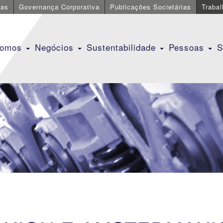
cas
Governança Corporativa
Publicações Societárias
Traba
Somos
Negócios
Sustentabilidade
Pessoas
S