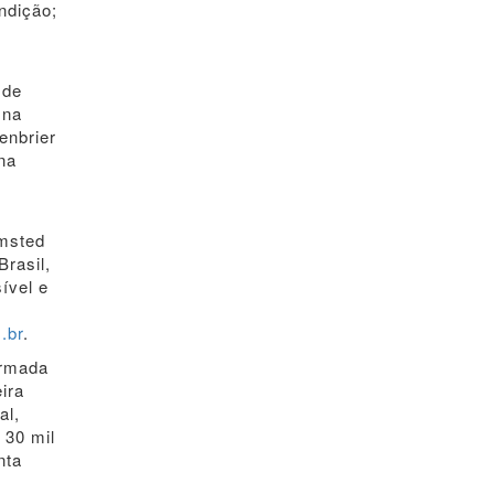
ndição;
 de
 na
enbrier
na
Amsted
Brasil,
ível e
.br
.
ormada
ira
al,
 30 mil
nta