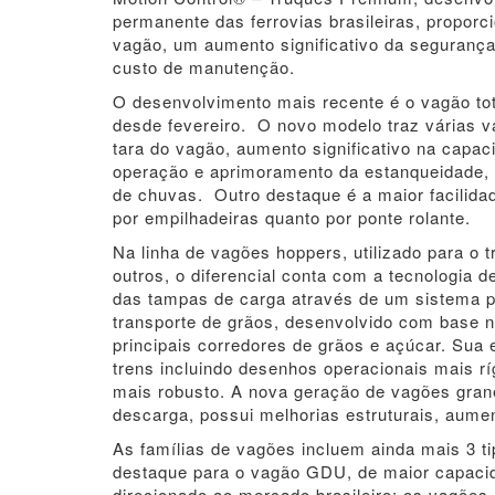
permanente das ferrovias brasileiras, propor
vagão, um aumento significativo da segurança
custo de manutenção.
O desenvolvimento mais recente é o vagão tot
desde fevereiro. O novo modelo traz várias 
tara do vagão, aumento significativo na capa
operação e aprimoramento da estanqueidade, 
de chuvas. Outro destaque é a maior facilida
por empilhadeiras quanto por ponte rolante.
Na linha de vagões hoppers, utilizado para o tr
outros, o diferencial conta com a tecnologia 
das tampas de carga através de um sistema 
transporte de grãos, desenvolvido com base 
principais corredores de grãos e açúcar. Sua 
trens incluindo desenhos operacionais mais r
mais robusto. A nova geração de vagões gra
descarga, possui melhorias estruturais, aumen
As famílias de vagões incluem ainda mais 3 ti
destaque para o vagão GDU, de maior capacid
direcionado ao mercado brasileiro; os vagões 