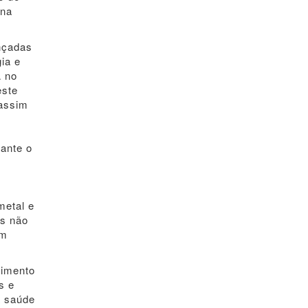
 na
ançadas
ia e
A no
este
 assim
rante o
metal e
os não
om
dimento
s e
a saúde