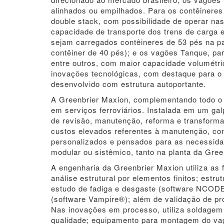
alinhados ou empilhados. Para os contêinere
double stack, com possibilidade de operar nas
capacidade de transporte dos trens de carga
sejam carregados contêineres de 53 pés na pa
contêiner de 40 pés); e os vagões Tanque, par
entre outros, com maior capacidade volumétri
inovações tecnológicas, com destaque para o 
desenvolvido com estrutura autoportante.
A Greenbrier Maxion, complementando todo o 
em serviços ferroviários. Instalada em um ga
de revisão, manutenção, reforma e transform
custos elevados referentes à manutenção, con
personalizados e pensados para as necessidad
modular ou sistêmico, tanto na planta da Gree
A engenharia da Greenbrier Maxion utiliza a
análise estrutural por elementos finitos; estr
estudo de fadiga e desgaste (software NCOD
(software Vampire®); além de validação de pr
Nas inovações em processo, utiliza soldagem r
qualidade; equipamento para montagem do va