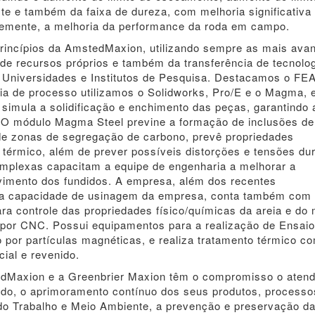
te e também da faixa de dureza, com melhoria significativa
temente, a melhoria da performance da roda em campo.
 princípios da AmstedMaxion, utilizando sempre as mais av
 de recursos próprios e também da transferência de tecnolog
Universidades e Institutos de Pesquisa. Destacamos o FE
ia de processo utilizamos o Solidworks, Pro/E e o Magma, 
e simula a solidificação e enchimento das peças, garantindo
. O módulo Magma Steel previne a formação de inclusões de
 de zonas de segregação de carbono, prevê propriedades
térmico, além de prever possíveis distorções e tensões du
omplexas capacitam a equipe de engenharia a melhorar a
lvimento dos fundidos. A empresa, além dos recentes
 a capacidade de usinagem da empresa, conta também com
ra controle das propriedades físico/químicas da areia e do 
 por CNC. Possui equipamentos para a realização de Ensai
por partículas magnéticas, e realiza tratamento térmico c
cial e revenido.
edMaxion e a Greenbrier Maxion têm o compromisso o aten
cado, o aprimoramento contínuo dos seus produtos, processo
do Trabalho e Meio Ambiente, a prevenção e preservação d