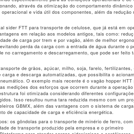
cionando, através da otimização do comportamento dinâmico
 operacional e vida útil dos componentes, além da redução 
al sider FTT para transporte de celulose, que já está em o
vantagens em relação aos modelos antigos, tais como: redu
cidade de carga por trem e por vagão, além de melhor ergon
evitando perda da carga com a entrada de água durante o p
de no carregamento e descarregamento, que pode ser feito t
ansporte de grãos, açúcar, milho, soja, farelo, fertilizantes,
de carga e descarga automatizadas, que possibilita o aciona
pneumático. O exemplo mais recente é o vagão hopper HTT 
nas medições dos esforços que ocorrem durante a operação
estrutura foi otimizada considerando diferentes configuraçõ
ígidos. Isso resultou numa tara reduzida mesmo com um pro
neleiros GBMX, além das vantagens com o sistema de carga
to de capacidade de carga e eficiência energética.
pos: os gôndolas para o transporte de minério de ferro, com
ade de transporte produzido pela empresa e o primeiro
Plataforma para atender cargas siderúrgicas e contêineres