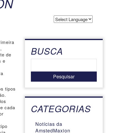
ON
Powered by
Translate
rimeira
BUSCA
,
te de
s e
,
ra
s tipos
ão.
dos
CATEGORIAS
de cada
or
Notícias da
tipo
AmstedMaxion
via