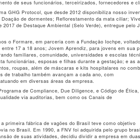
nto de seus funcionários, terceirizados, fornecedores e cl
ma GHG Protocol, que desde 2012 disponibiliza nosso inven
Doação de dormentes; Reflorestamento da mata ciliar; Vive
 2017 de Destaque Ambiental (Selo Verde), entregue pelo J
mos o Formare, em parceria com a Fundação Iochpe, voltad
s entre 17 a 18 anos; Jovem Aprendiz, para jovens em sua p
grando familiares, comunidade, universidades e escolas técn
a funcionárias, esposas e filhas durante a gestação; e as 
os, roupas, além de máscaras e kits hospitalares no comb
tos de trabalho também avançam a cada ano, com
d atuando em diversas áreas da empresa.
Programa de Compliance, Due Diligence, e Código de Ética,
ualidade via auditorias, bem como os Canais de
a primeira fábrica de vagões do Brasil teve como objetivo
rovia no Brasil. Em 1990, a FNV foi adquirida pelo grupo brasi
nsão de suas atividades, decidiu dividir a empresa em dua