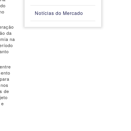
 do
no
Notícias do Mercado
peração
ção da
omia na
eríodo
anto
 entre
mento
para
 nos
es de
jeto
 e