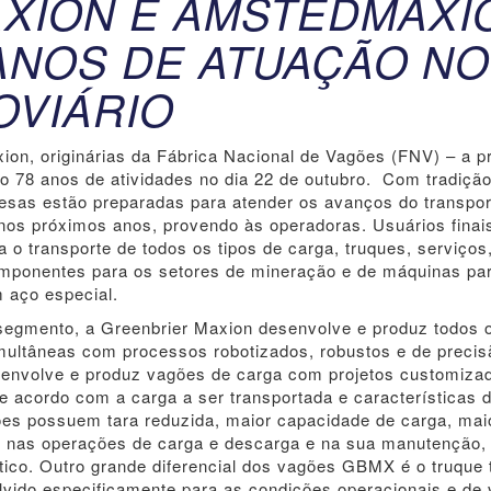
XION E AMSTEDMAXI
ANOS DE ATUAÇÃO NO
VIÁRIO
n, originárias da Fábrica Nacional de Vagões (FNV) – a p
do 78 anos de atividades no dia 22 de outubro. Com tradição
presas estão preparadas para atender os avanços do transpor
 nos próximos anos, provendo às operadoras. Usuários finai
 o transporte de todos os tipos de carga, truques, serviços
omponentes para os setores de mineração e de máquinas pa
 aço especial.
egmento, a Greenbrier Maxion desenvolve e produz todos o
multâneas com processos robotizados, robustos e de precis
senvolve e produz vagões de carga com projetos customiza
e acordo com a carga a ser transportada e características 
gões possuem tara reduzida, maior capacidade de carga, mai
dade nas operações de carga e descarga e na sua manutenção,
ico. Outro grande diferencial dos vagões GBMX é o truque 
vido especificamente para as condições operacionais e de 