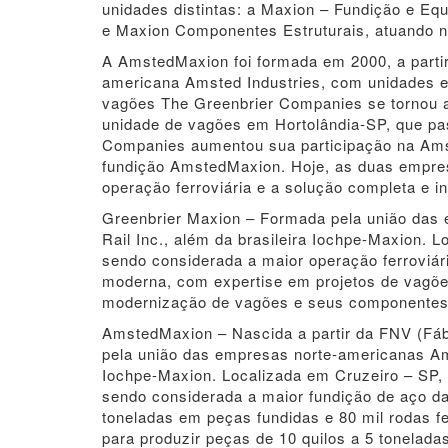
unidades distintas: a Maxion – Fundição e Equi
e Maxion Componentes Estruturais, atuando n
A AmstedMaxion foi formada em 2000, a partir 
americana Amsted Industries, com unidades e
vagões The Greenbrier Companies se tornou a
unidade de vagões em Hortolândia-SP, que pa
Companies aumentou sua participação na Amst
fundição AmstedMaxion. Hoje, as duas empre
operação ferroviária e a solução completa e int
Greenbrier Maxion – Formada pela união das
Rail Inc., além da brasileira Iochpe-Maxion. 
sendo considerada a maior operação ferroviár
moderna, com expertise em projetos de vagões
modernização de vagões e seus componentes
AmstedMaxion – Nascida a partir da FNV (Fá
pela união das empresas norte-americanas Ams
Iochpe-Maxion. Localizada em Cruzeiro – SP, p
sendo considerada a maior fundição de aço d
toneladas em peças fundidas e 80 mil rodas fe
para produzir peças de 10 quilos a 5 tonelada