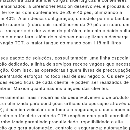
s empilhados, a Greenbrier Maxion desenvolveu e produziu 
 ferrovias com contêineres de 20 e 40 pés, otimizando a
 em 40%. Além dessa configuração, o modelo permite també
rte superior (sobre dois contêineres de 20 pés ou sobre um
a transporte de derivados do petróleo, cimento e ácido sulfú
ca e menor tara, além de sistemas que agilizam a descarga
vagão TCT, o maior tanque do mundo com 118 mil litros,
seu pacote de soluções, possui também uma linha especial
lpão dedicado, a linha de serviços recebe vagões que neces
ação. Com isso, as operadoras fiquem livres de preocupaçõ
centrando esforços no foco real de seu negócio. Os serviç
es específicas de cada cliente, e podem ser realizados de
nbrier Maxion quanto nas instalações dos clientes.
s ferramentas mais modernas de desenvolvimento de produt
utura otimizada para condições críticas de operação através 
E); dinâmica veicular com foco em segurança e desempenh
ojeto em túnel de vento do CTA (vagões com perfil aerodinâ
obotizada garantindo produtividade, repetibilidade e alta
gão que gera automação, controle e segurança; automação 