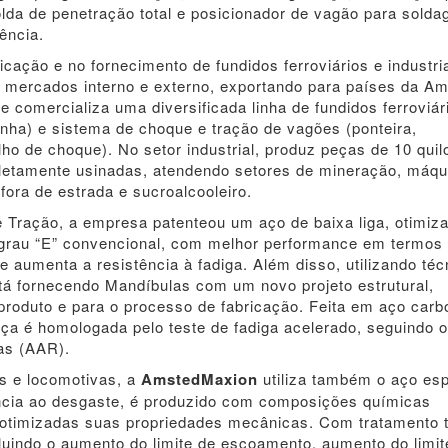
da de penetração total e posicionador de vagão para solda
ência.
cação e no fornecimento de fundidos ferroviários e industria
os mercados interno e externo, exportando para países da Am
e comercializa uma diversificada linha de fundidos ferroviár
cunha) e sistema de choque e tração de vagões (ponteira,
lho de choque). No setor industrial, produz peças de 10 quil
pletamente usinadas, atendendo setores de mineração, máqu
ora de estrada e sucroalcooleiro.
Tração, a empresa patenteou um aço de baixa liga, otimiz
rau “E” convencional, com melhor performance em termos
 aumenta a resistência à fadiga. Além disso, utilizando téc
á fornecendo Mandíbulas com um novo projeto estrutural,
produto e para o processo de fabricação. Feita em aço carb
peça é homologada pelo teste de fadiga acelerado, seguindo 
as (AAR).
es e locomotivas, a
AmstedMaxion
utiliza também o aço esp
ência ao desgaste, é produzido com composições químicas
 otimizadas suas propriedades mecânicas. Com tratamento 
cluindo o aumento do limite de escoamento, aumento do limit