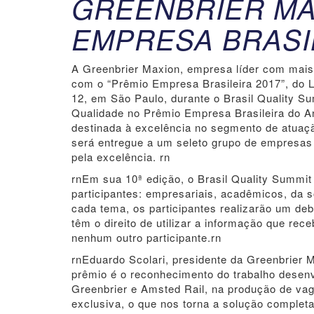
GREENBRIER MA
EMPRESA BRASIL
A Greenbrier Maxion, empresa líder com mais 
com o “Prêmio Empresa Brasileira 2017”, do La
12, em São Paulo, durante o Brasil Quality S
Qualidade no Prêmio Empresa Brasileira do An
destinada à excelência no segmento de atuaçã
será entregue a um seleto grupo de empresas
pela excelência. rn
rnEm sua 10ª edição, o Brasil Quality Summit
participantes: empresariais, acadêmicos, da s
cada tema, os participantes realizarão um de
têm o direito de utilizar a informação que re
nenhum outro participante.rn
rnEduardo Scolari, presidente da Greenbrier 
prêmio é o reconhecimento do trabalho desenv
Greenbrier e Amsted Rail, na produção de vag
exclusiva, o que nos torna a solução completa 