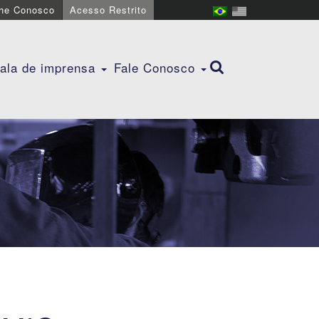
lhe Conosco
Acesso Restrito
ala de imprensa
Fale Conosco