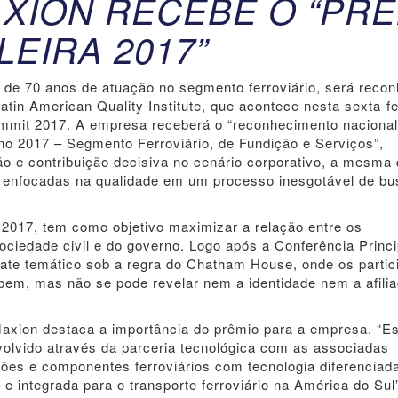
XION RECEBE O “PRÊ
EIRA 2017”
de 70 anos de atuação no segmento ferroviário, será recon
tin American Quality Institute, que acontece nesta sexta-fei
ummit 2017. A empresa receberá o “reconhecimento nacional
o 2017 – Segmento Ferroviário, de Fundição e Serviços”,
o e contribuição decisiva no cenário corporativo, a mesma
 enfocadas na qualidade em um processo inesgotável de bu
 2017, tem como objetivo maximizar a relação entre os
ociedade civil e do governo. Logo após a Conferência Princi
bate temático sob a regra do Chatham House, onde os partic
cebem, mas não se pode revelar nem a identidade nem a afili
Maxion destaca a importância do prêmio para a empresa. “E
olvido através da parceria tecnológica com as associadas
ões e componentes ferroviários com tecnologia diferenciad
e integrada para o transporte ferroviário na América do Sul