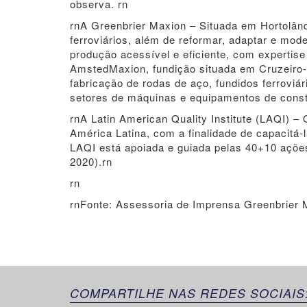
observa. rn
rnA Greenbrier Maxion – Situada em Hortolân
ferroviários, além de reformar, adaptar e mo
produção acessível e eficiente, com expertise
AmstedMaxion, fundição situada em Cruzeiro-S
fabricação de rodas de aço, fundidos ferroviá
setores de máquinas e equipamentos de constr
rnA Latin American Quality Institute (LAQI) –
América Latina, com a finalidade de capacitá
LAQI está apoiada e guiada pelas 40+10 ações
2020).rn
rn
rnFonte: Assessoria de Imprensa Greenbrier 
COMPARTILHE NAS REDES SOCIAIS