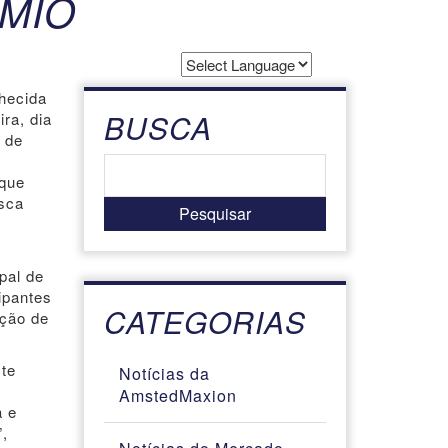
MIO
Powered by
hecida
Translate
BUSCA
ra, dia
 de
 que
sca
pal de
ipantes
CATEGORIAS
ação de
ste
Notícias da
AmstedMaxion
a e
”,