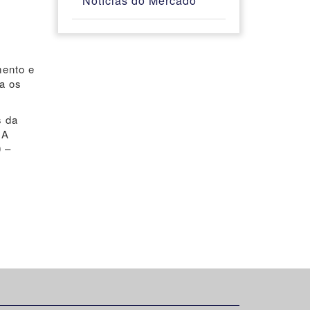
Notícias do Mercado
mento e
ra os
s da
 A
0 –