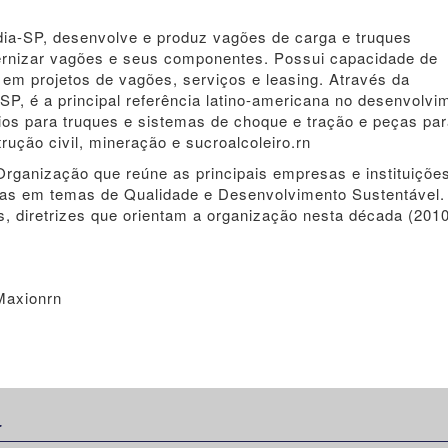
dia-SP, desenvolve e produz vagões de carga e truques
dernizar vagões e seus componentes. Possui capacidade de
 em projetos de vagões, serviços e leasing. Através da
P, é a principal referência latino-americana no desenvolvi
rios para truques e sistemas de choque e tração e peças pa
ução civil, mineração e sucroalcoleiro.rn
 Organização que reúne as principais empresas e instituiçõe
-las em temas de Qualidade e Desenvolvimento Sustentável.
, diretrizes que orientam a organização nesta década (201
Maxionrn
: