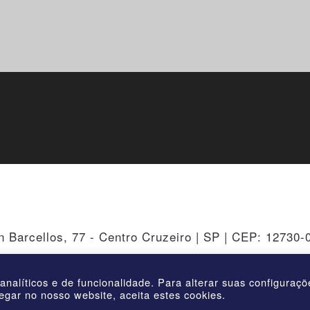
n Barcellos, 77 - Centro Cruzeiro | SP | CEP: 12730-
 analíticos e de funcionalidade. Para alterar suas configuraç
egar no nosso website, aceita estes cookies.
 | AmstedMaxion Criando Caminhos | Todos os direitos rese