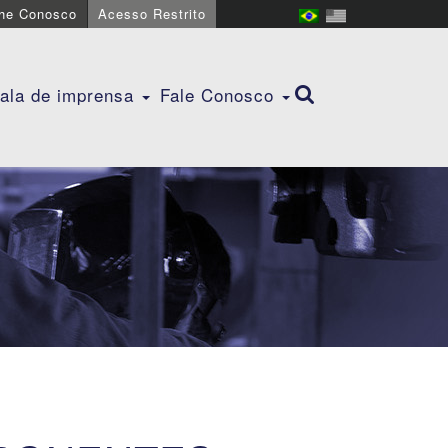
lhe Conosco
Acesso Restrito
ala de imprensa
Fale Conosco