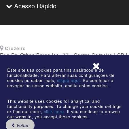
Acesso Rápido
Cruzeiro
Rua Dr. Othon Barcellos, 77 - Centro Cruzeiro | SP |
CEP: 12730-010
Este site usa cookies para fins analíticos e de
funcionalidade. Para alterar suas configurações de
cookies ou saber mais,
clique aqui.
Se continuar a
navegar no nosso website, aceita estes cookies.
©2026 | AmstedMaxion Criando Caminhos | Todos os
direitos reservados
This website uses cookies for analytical and
functionality purposes. To change your cookie settings
or find out more,
click here.
If you continue to browse
our website, you accept these cookies.
Voltar