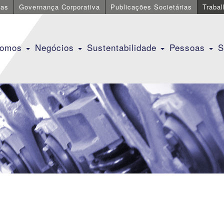
cas
Governança Corporativa
Publicações Societárias
Traba
Somos
Negócios
Sustentabilidade
Pessoas
S