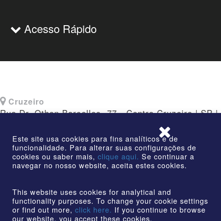
Acesso Rápido
Cruzeiro
Rua Dr. Othon Barcellos, 77 - Centro Cruzeiro | SP |
CEP: 12730-010
Este site usa cookies para fins analíticos e de
funcionalidade. Para alterar suas configurações de
cookies ou saber mais,
clique aqui.
Se continuar a
navegar no nosso website, aceita estes cookies.
©2026 | AmstedMaxion Criando Caminhos | Todos os
direitos reservados
This website uses cookies for analytical and
functionality purposes. To change your cookie settings
or find out more,
click here.
If you continue to browse
our website, you accept these cookies.