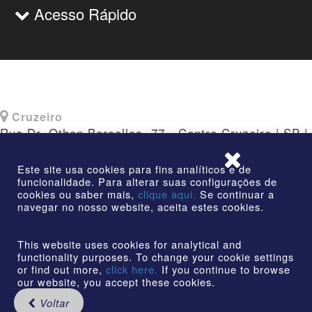
Acesso Rápido
Cruzeiro
Rua Dr. Othon Barcellos, 77 - Centro Cruzeiro | SP |
CEP: 12730-010
Este site usa cookies para fins analíticos e de
funcionalidade. Para alterar suas configurações de
cookies ou saber mais,
clique aqui.
Se continuar a
navegar no nosso website, aceita estes cookies.
©2026 | AmstedMaxion Criando Caminhos | Todos os
direitos reservados
This website uses cookies for analytical and
functionality purposes. To change your cookie settings
or find out more,
click here.
If you continue to browse
our website, you accept these cookies.
Voltar