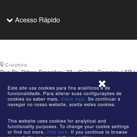
Acesso Rápido
Cruzeiro
Rua Dr. Othon Barcellos, 77 - Centro Cruzeiro | SP |
CEP: 12730-010
Este site usa cookies para fins analíticos e de
funcionalidade. Para alterar suas configurações de
cookies ou saber mais,
clique aqui.
Se continuar a
navegar no nosso website, aceita estes cookies.
©2026 | AmstedMaxion Criando Caminhos | Todos os
direitos reservados
This website uses cookies for analytical and
functionality purposes. To change your cookie settings
or find out more,
click here.
If you continue to browse