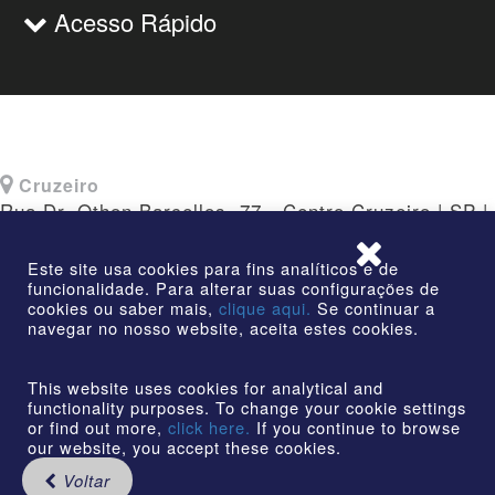
Acesso Rápido
Cruzeiro
Rua Dr. Othon Barcellos, 77 - Centro Cruzeiro | SP |
CEP: 12730-010
Este site usa cookies para fins analíticos e de
funcionalidade. Para alterar suas configurações de
cookies ou saber mais,
clique aqui.
Se continuar a
navegar no nosso website, aceita estes cookies.
©2026 | AmstedMaxion Criando Caminhos | Todos os
direitos reservados
This website uses cookies for analytical and
functionality purposes. To change your cookie settings
or find out more,
click here.
If you continue to browse
our website, you accept these cookies.
Voltar