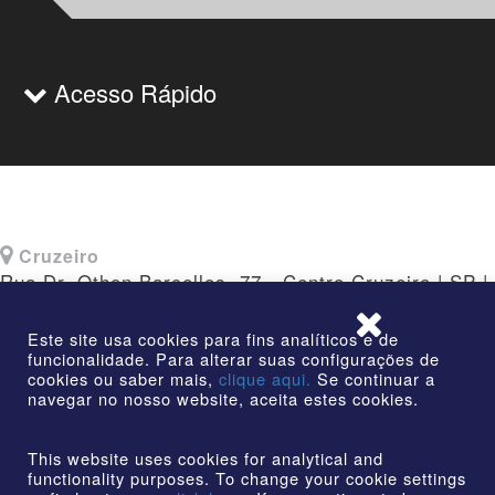
Acesso Rápido
Cruzeiro
Rua Dr. Othon Barcellos, 77 - Centro Cruzeiro | SP |
CEP: 12730-010
Este site usa cookies para fins analíticos e de
funcionalidade. Para alterar suas configurações de
cookies ou saber mais,
clique aqui.
Se continuar a
navegar no nosso website, aceita estes cookies.
©2026 | AmstedMaxion Criando Caminhos | Todos os
direitos reservados
This website uses cookies for analytical and
functionality purposes. To change your cookie settings