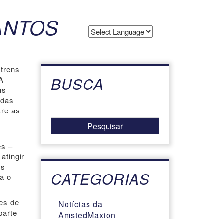
ANTOS
Powered by
Translate
 trens
BUSCA
 A
is
adas
tre as
m
es –
atingir
is
CATEGORIAS
a o
es de
Notícias da
parte
AmstedMaxion