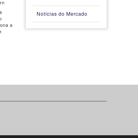
rn
as
Notícias do Mercado
o
iona a
e