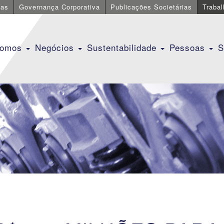
cas
Governança Corporativa
Publicações Societárias
Traba
Somos
Negócios
Sustentabilidade
Pessoas
S