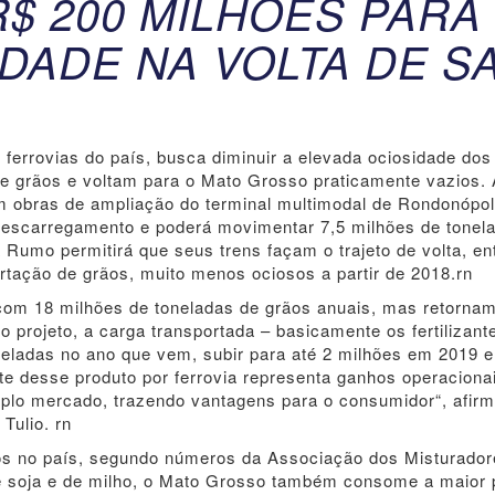
$ 200 MILHÕES PARA
DADE NA VOLTA DE S
ferrovias do país, busca diminuir a elevada ociosidade dos
e grãos e voltam para o Mato Grosso praticamente vazios.
m obras de ampliação do terminal multimodal de Rondonópol
descarregamento e poderá movimentar 7,5 milhões de tonel
a Rumo permitirá que seus trens façam o trajeto de volta, en
rtação de grãos, muito menos ociosos a partir de 2018.rn
om 18 milhões de toneladas de grãos anuais, mas retorna
projeto, a carga transportada – basicamente os fertilizant
oneladas no ano que vem, subir para até 2 milhões em 2019 e 
te desse produto por ferrovia representa ganhos operaciona
plo mercado, trazendo vantagens para o consumidor“, afirm
Tulio. rn
dos no país, segundo números da Associação dos Misturador
de soja e de milho, o Mato Grosso também consome a maior 