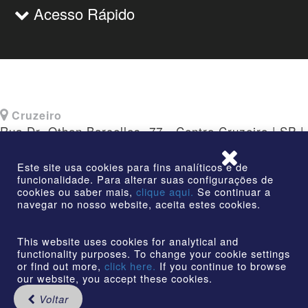
Acesso Rápido
Cruzeiro
Rua Dr. Othon Barcellos, 77 - Centro Cruzeiro | SP |
CEP: 12730-010
Este site usa cookies para fins analíticos e de
funcionalidade. Para alterar suas configurações de
cookies ou saber mais,
clique aqui.
Se continuar a
navegar no nosso website, aceita estes cookies.
©2026 | AmstedMaxion Criando Caminhos | Todos os
direitos reservados
This website uses cookies for analytical and
functionality purposes. To change your cookie settings
or find out more,
click here.
If you continue to browse
our website, you accept these cookies.
Voltar