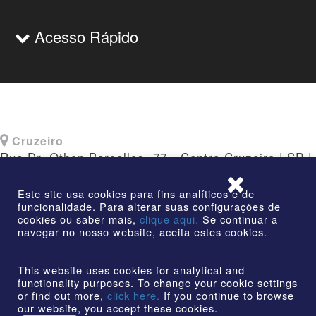
Acesso Rápido
Cruzeiro
Rua Dr. Othon Barcellos, 77 - Centro Cruzeiro | SP |
CEP: 12730-010
Este site usa cookies para fins analíticos e de
funcionalidade. Para alterar suas configurações de
cookies ou saber mais,
clique aqui.
Se continuar a
navegar no nosso website, aceita estes cookies.
©2026 | AmstedMaxion Criando Caminhos | Todos os
direitos reservados
This website uses cookies for analytical and
functionality purposes. To change your cookie settings
or find out more,
click here.
If you continue to browse
our website, you accept these cookies.