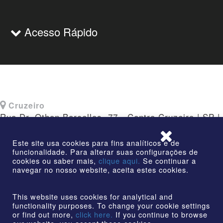
Acesso Rápido
Cruzeiro
Rua Dr. Othon Barcellos, 77 - Centro Cruzeiro | SP |
CEP: 12730-010
Este site usa cookies para fins analíticos e de
funcionalidade. Para alterar suas configurações de
cookies ou saber mais,
clique aqui.
Se continuar a
navegar no nosso website, aceita estes cookies.
©2026 | AmstedMaxion Criando Caminhos | Todos os
direitos reservados
This website uses cookies for analytical and
functionality purposes. To change your cookie settings
or find out more,
click here.
If you continue to browse