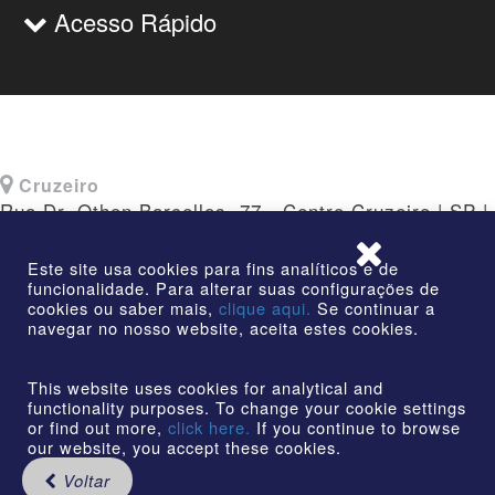
Acesso Rápido
Cruzeiro
Rua Dr. Othon Barcellos, 77 - Centro Cruzeiro | SP |
CEP: 12730-010
Este site usa cookies para fins analíticos e de
funcionalidade. Para alterar suas configurações de
cookies ou saber mais,
clique aqui.
Se continuar a
navegar no nosso website, aceita estes cookies.
©2026 | AmstedMaxion Criando Caminhos | Todos os
direitos reservados
This website uses cookies for analytical and
functionality purposes. To change your cookie settings
or find out more,
click here.
If you continue to browse
our website, you accept these cookies.
Voltar