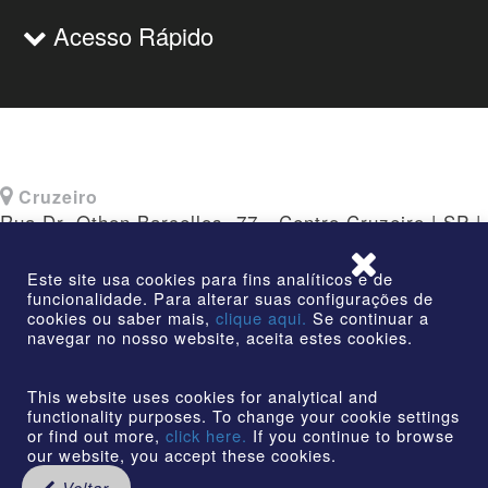
Acesso Rápido
Cruzeiro
Rua Dr. Othon Barcellos, 77 - Centro Cruzeiro | SP |
CEP: 12730-010
Este site usa cookies para fins analíticos e de
funcionalidade. Para alterar suas configurações de
cookies ou saber mais,
clique aqui.
Se continuar a
navegar no nosso website, aceita estes cookies.
©2026 | AmstedMaxion Criando Caminhos | Todos os
direitos reservados
This website uses cookies for analytical and
functionality purposes. To change your cookie settings
or find out more,
click here.
If you continue to browse
our website, you accept these cookies.
Voltar