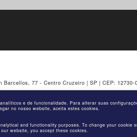
n Barcellos, 77 - Centro Cruzeiro | SP | CEP: 12730-
 analíticos e de funcionalidade. Para alterar suas configuraç
egar no nosso website, aceita estes cookies.
 | AmstedMaxion Criando Caminhos | Todos os direitos rese
nalytical and functionality purposes. To change your cookie s
 our website, you accept these cookies.