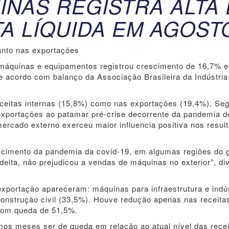
INAS REGISTRA ALTA
TA LÍQUIDA EM AGOST
anto nas exportações
de máquinas e equipamentos registrou crescimento de 16,7% 
 acordo com balanço da Associação Brasileira da Indústria
ceitas internas (15,8%) como nas exportações (19,4%). Se
exportações ao patamar pré-crise decorrente da pandemia d
ercado externo exerceu maior influencia positiva nos resul
cimento da pandemia da covid-19, em algumas regiões do g
delta, não prejudicou a vendas de máquinas no exterior”, di
portação apareceram: máquinas para infraestrutura e indús
construção civil (33,5%). Houve redução apenas nas receita
 com queda de 51,5%.
mos meses ser de queda em relação ao atual nível das recei