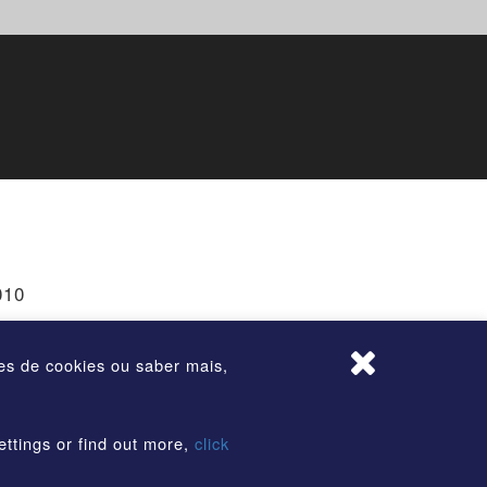
010
ões de cookies ou saber mais,
rvados
ettings or find out more,
click