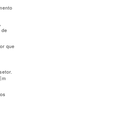
mento
,
e de
or que
setor.
 Em
tos