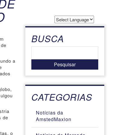
 DE
O
Powered by
Translate
BUSCA
em
 de
gundo a
e
tados
lobo,
CATEGORIAS
vulgou
tria
Notícias da
s de
AmstedMaxion
tas, o