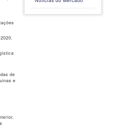
Notícias do Mercado
tações
 2020.
gística
ndas de
uinas e
terior.
os