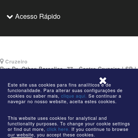
Acesso Rápido
Cruzeiro
Rua Dr. Othon Barcellos, 77 - Centro Cruzeiro | SP |
CEP: 12730-010
Este site usa cookies para fins analíticos e de
funcionalidade. Para alterar suas configurações de
cookies ou saber mais,
clique aqui.
Se continuar a
navegar no nosso website, aceita estes cookies.
©2026 | AmstedMaxion Criando Caminhos | Todos os
direitos reservados
This website uses cookies for analytical and
functionality purposes. To change your cookie settings
or find out more,
click here.
If you continue to browse
our website, you accept these cookies.