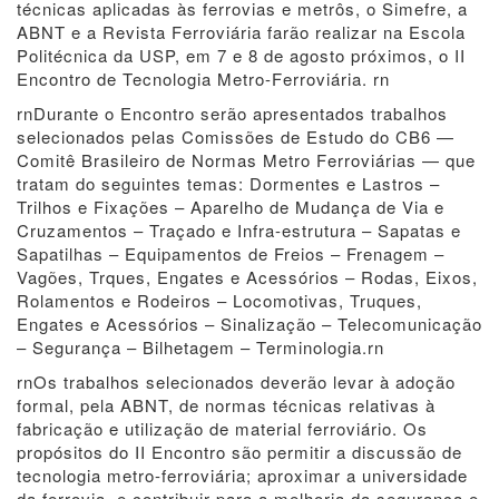
técnicas aplicadas às ferrovias e metrôs, o Simefre, a
ABNT e a Revista Ferroviária farão realizar na Escola
Politécnica da USP, em 7 e 8 de agosto próximos, o II
Encontro de Tecnologia Metro-Ferroviária. rn
rnDurante o Encontro serão apresentados trabalhos
selecionados pelas Comissões de Estudo do CB6 —
Comitê Brasileiro de Normas Metro Ferroviárias — que
tratam do seguintes temas: Dormentes e Lastros –
Trilhos e Fixações – Aparelho de Mudança de Via e
Cruzamentos – Traçado e Infra-estrutura – Sapatas e
Sapatilhas – Equipamentos de Freios – Frenagem –
Vagões, Trques, Engates e Acessórios – Rodas, Eixos,
Rolamentos e Rodeiros – Locomotivas, Truques,
Engates e Acessórios – Sinalização – Telecomunicação
– Segurança – Bilhetagem – Terminologia.rn
rnOs trabalhos selecionados deverão levar à adoção
formal, pela ABNT, de normas técnicas relativas à
fabricação e utilização de material ferroviário. Os
propósitos do II Encontro são permitir a discussão de
tecnologia metro-ferroviária; aproximar a universidade
da ferrovia, e contribuir para a melhoria da segurança e