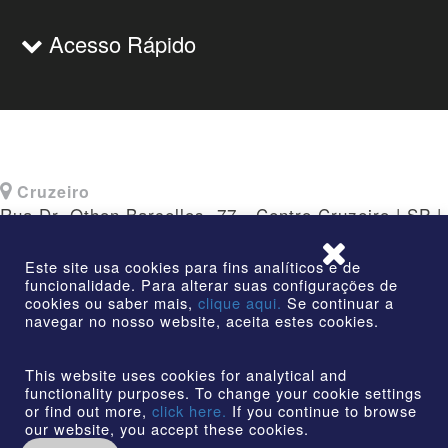
Acesso Rápido
Cruzeiro
Rua Dr. Othon Barcellos, 77 - Centro Cruzeiro | SP |
CEP: 12730-010
Este site usa cookies para fins analíticos e de
funcionalidade. Para alterar suas configurações de
cookies ou saber mais,
clique aqui.
Se continuar a
navegar no nosso website, aceita estes cookies.
©2026 | AmstedMaxion Criando Caminhos | Todos os
direitos reservados
This website uses cookies for analytical and
functionality purposes. To change your cookie settings
or find out more,
click here.
If you continue to browse
our website, you accept these cookies.