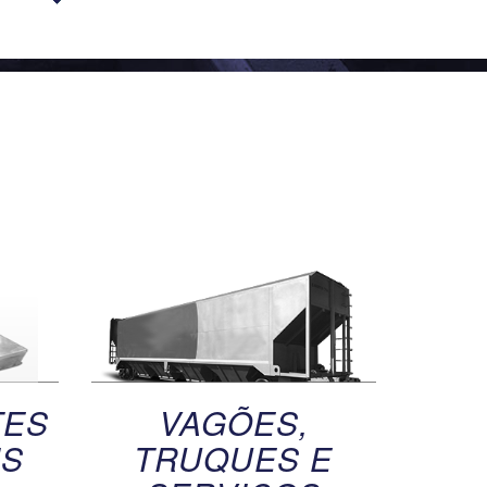
TES
VAGÕES,
IS
TRUQUES E