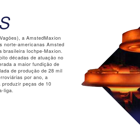
S
e Vagões), a AmstedMaxion
as norte-americanas Amsted
a brasileira Iochpe-Maxion.
oito décadas de atuação no
derada a maior fundição de
lada de produção de 28 mil
rroviárias por ano, a
a produzir peças de 10
-liga.