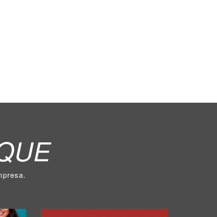
ECÍFICO?
QUE
mpresa.