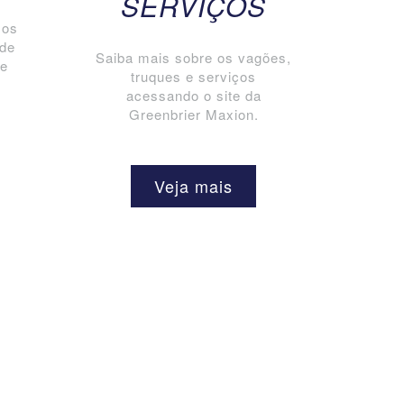
SERVIÇOS
mos
 de
Saiba mais sobre os vagões,
 e
truques e serviços
acessando o site da
Greenbrier Maxion.
Veja mais