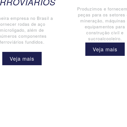
RROVIÁRIOS
Produzimos e fornece
peças para os setores
eira empresa no Brasil a
mineração, máquinas
fornecer rodas de aço
equipamentos para
microligado, além de
construção civil e
números componentes
sucroalcooleiro.
ferroviários fundidos.
Veja mais
Veja mais