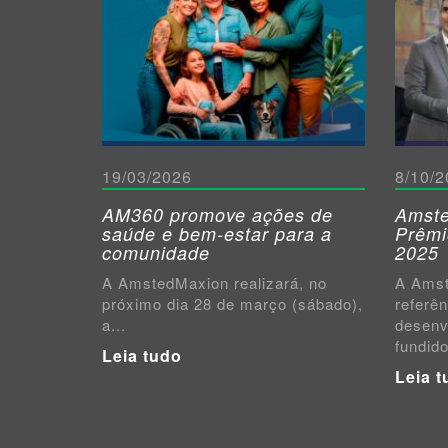
19/03/2026
8/10/2
AM360 promove ações de
Amste
saúde e bem-estar para a
Prêmi
comunidade
2025
A AmstedMaxion realizará, no
A Amst
próximo dia 28 de março (sábado),
referê
a...
desenv
fundido
Leia tudo
Leia t