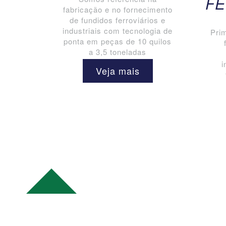
FE
fabricação e no fornecimento
de fundidos ferroviários e
industriais com tecnologia de
Prim
ponta em peças de 10 quilos
a 3,5 toneladas
i
Veja mais