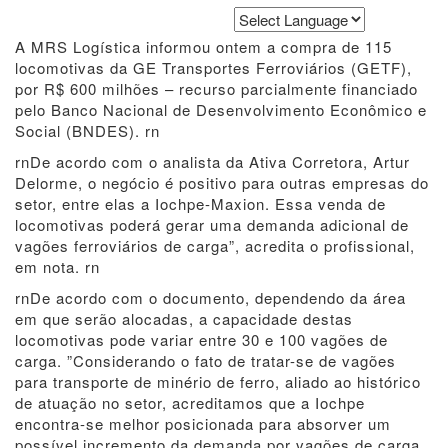
Powered by
Translate
A MRS Logística informou ontem a compra de 115
locomotivas da GE Transportes Ferroviários (GETF),
por R$ 600 milhões – recurso parcialmente financiado
pelo Banco Nacional de Desenvolvimento Econômico e
Social (BNDES). rn
rnDe acordo com o analista da Ativa Corretora, Artur
Delorme, o negócio é positivo para outras empresas do
setor, entre elas a Iochpe-Maxion. Essa venda de
locomotivas poderá gerar uma demanda adicional de
vagões ferroviários de carga”, acredita o profissional,
em nota. rn
rnDe acordo com o documento, dependendo da área
em que serão alocadas, a capacidade destas
locomotivas pode variar entre 30 e 100 vagões de
carga. ”Considerando o fato de tratar-se de vagões
para transporte de minério de ferro, aliado ao histórico
de atuação no setor, acreditamos que a Iochpe
encontra-se melhor posicionada para absorver um
possível incremento da demanda por vagões de carga