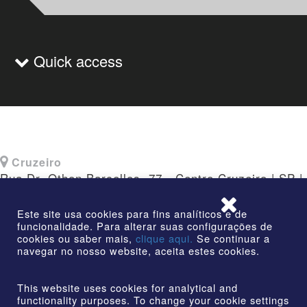
Quick access
Cruzeiro
Rua Dr. Othon Barcellos, 77 - Centro Cruzeiro | SP |
CEP: 12730-010
Este site usa cookies para fins analíticos e de
funcionalidade. Para alterar suas configurações de
cookies ou saber mais,
clique aqui.
Se continuar a
navegar no nosso website, aceita estes cookies.
©2026 | AmstedMaxion Creating Paths | All rights
reserved
This website uses cookies for analytical and
functionality purposes. To change your cookie settings