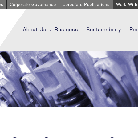
es
Corporate Governance
Corporate Publications
Work With
About Us
Business
Sustainability
Pe