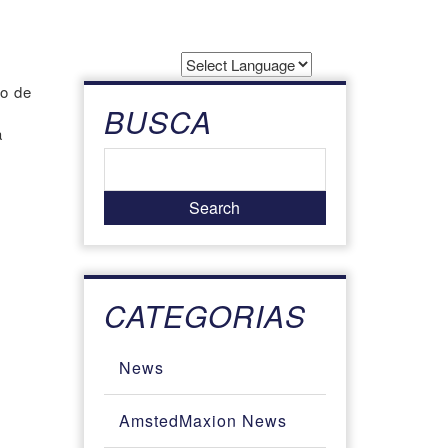
Powered by
ão de
Translate
BUSCA
a
CATEGORIAS
News
AmstedMaxion News