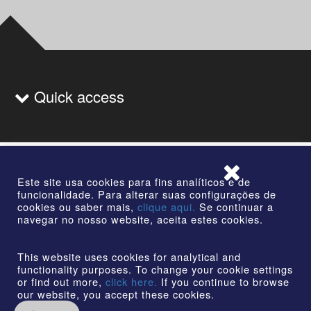
Quick access
Este site usa cookies para fins analíticos e de
funcionalidade. Para alterar suas configurações de
Cruzeiro
cookies ou saber mais,
clique aqui.
Se continuar a
Rua Dr. Othon Barcellos, 77 - Centro Cruzeiro | SP |
navegar no nosso website, aceita estes cookies.
CEP: 12730-010
This website uses cookies for analytical and
functionality purposes. To change your cookie settings
or find out more,
click here.
If you continue to browse
our website, you accept these cookies.
©2026 | AmstedMaxion Creating Paths | All rights