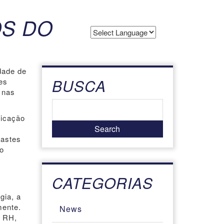
OS DO
Powered by
Translate
dade de
BUSCA
es
s nas
ricação
hastes
ão
CATEGORIAS
gia, a
mente.
News
e RH,