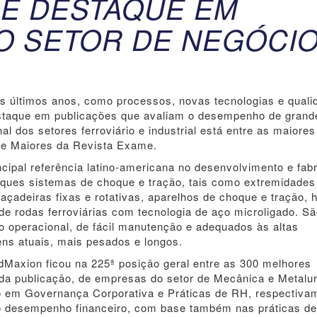
É DESTAQUE EM
O SETOR DE NEGÓCI
 últimos anos, como processos, novas tecnologias e quali
estaque em publicações que avaliam o desempenho de grand
al dos setores ferroviário e industrial está entre as maiore
 e Maiores da Revista Exame.
cipal referência latino-americana no desenvolvimento e fab
truques sistemas de choque e tração, tais como extremidades
braçadeiras fixas e rotativas, aparelhos de choque e tração, 
 de rodas ferroviárias com tecnologia de aço microligado. S
operacional, de fácil manutenção e adequados às altas
ens atuais, mais pesados e longos.
Maxion ficou na 225ª posição geral entre as 300 melhores
a publicação, de empresas do setor de Mecânica e Metalur
 em Governança Corporativa e Práticas de RH, respectiva
 do desempenho financeiro, com base também nas práticas d