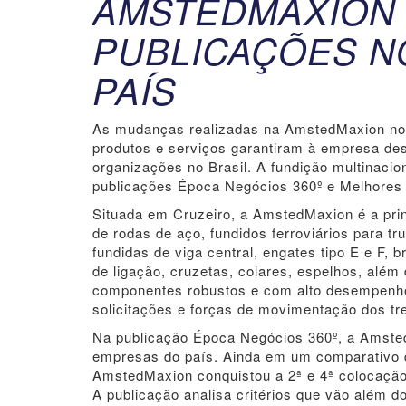
AMSTEDMAXION 
PUBLICAÇÕES N
PAÍS
As mudanças realizadas na AmstedMaxion nos
produtos e serviços garantiram à empresa d
organizações no Brasil. A fundição multinacion
publicações Época Negócios 360º e Melhores
Situada em Cruzeiro, a AmstedMaxion é a prin
de rodas de aço, fundidos ferroviários para 
fundidas de viga central, engates tipo E e F, 
de ligação, cruzetas, colares, espelhos, além
componentes robustos e com alto desempenho 
solicitações e forças de movimentação dos tr
Na publicação Época Negócios 360º, a Amsted
empresas do país. Ainda em um comparativo d
AmstedMaxion conquistou a 2ª e 4ª colocação
A publicação analisa critérios que vão além