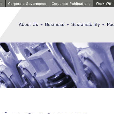
es
Corporate Governance
Corporate Publications
Work With
About Us
Business
Sustainability
Pe