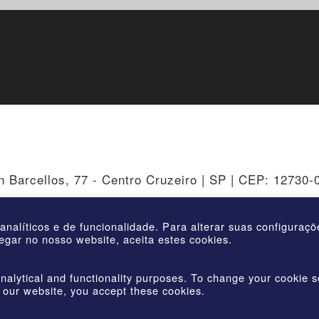
n Barcellos, 77 - Centro Cruzeiro | SP | CEP: 12730-
 analíticos e de funcionalidade. Para alterar suas configuraç
egar no nosso website, aceita estes cookies.
©2026 | AmstedMaxion Creating Paths | All rights reserved
nalytical and functionality purposes. To change your cookie s
 our website, you accept these cookies.