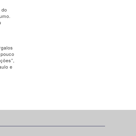
 do
Rumo.
u
rgalos
á pouco
ações”,
aulo e