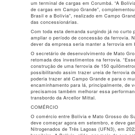
um terminal de cargas em Corumbá. “A Bolívia 
de cargas em Campo Grande”, complementou Ve
Brasil e a Bolívia”, realizado em Campo Gran
das concessionárias.
Com toda esta demanda surgindo já no curto p
ampliar o período de concessão da ferrovia. N
dever da empresa seria manter a ferrovia em 
O secretário de desenvolvimento de Mato Gros
retomada dos investimentos na ferrovia. “Ess
construção de uma ferrovia de 150 quilômetros,
possibilitando assim trazer ureia de ferrovia
poderia trazer até Campo Grande e para o mun
encaminhamento para lá, principalmente, de ve
precisamos também melhorar essa performance”
transbordo da Arcellor Mittal.
COMÉRCIO
O comércio entre Bolívia e Mato Grosso do S
deve começar agora em setembro, e deve ganha
Nitrogenados de Três Lagoas (UFN3), em 2022,