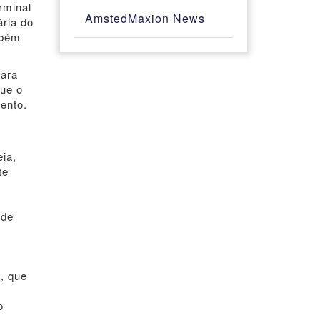
rminal
AmstedMaxion News
ria do
mbém
para
que o
ento.
eia,
te
 de
, que
o