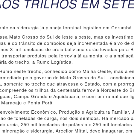
AOS TRILHOS EM SET
ante da siderurgia já planeja terminal logístico em Corumbá
essa Mato Grosso do Sul de leste a oeste, mas os investime
as e do trânsito de comboios seja incrementada é alvo de 
nos 3 mil toneladas de ureia boliviana serão levadas para 
transportar produtos pela ferrovia já aumenta, e a ampliaç
ia do trecho, a Rumo Logística.
 Rumo neste trecho, conhecido como Malha Oeste, mas a e
termediada pelo governo de Mato Grosso do Sul – condicion
via, somente no trecho que atravessa o Estado, com a prorro
ompreende os trilhos da centenária ferrovia Noroeste do Br
agoas, Campo Grande e Aquidauana, e com um ramal que li
, Maracaju e Ponta Porã.
envolvimento Econômico, Produção e Agricultura Familiar, 
hão de toneladas de carga, nos dois sentidos. Há mercado p
e ureia, 250 mil toneladas de potássio e 250 mil toneladas
 mineração e siderurgia, Arcellor Mittal, deve inaugurar, em