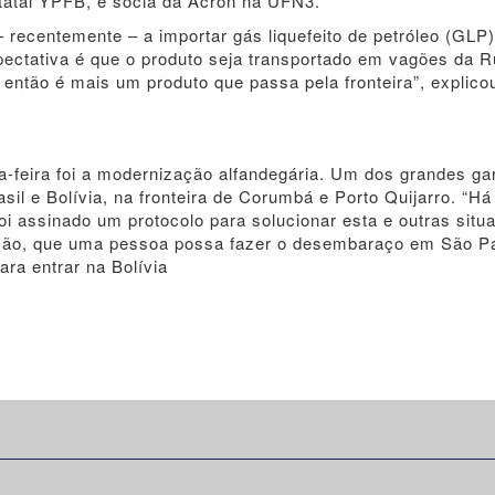
estatal YPFB, é sócia da Acron na UFN3.
 recentemente – a importar gás liquefeito de petróleo (GLP)
pectativa é que o produto seja transportado em vagões da 
tão é mais um produto que passa pela fronteira”, explico
a-feira foi a modernização alfandegária. Um dos grandes ga
sil e Bolívia, na fronteira de Corumbá e Porto Quijarro. “H
oi assinado um protocolo para solucionar esta e outras situ
ação, que uma pessoa possa fazer o desembaraço em São P
ra entrar na Bolívia