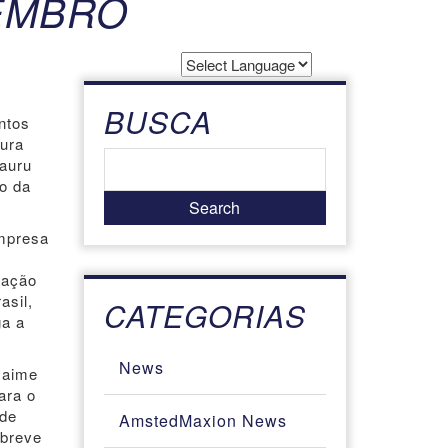
EMBRO
Powered by
Translate
BUSCA
ntos
dura
Bauru
ão da
mpresa
a
gação
asil,
CATEGORIAS
ga a
News
Jaime
ara o
 de
AmstedMaxion News
 breve