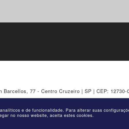
n Barcellos, 77 - Centro Cruzeiro | SP | CEP: 12730-
 analíticos e de funcionalidade. Para alterar suas configuraç
egar no nosso website, aceita estes cookies.
©2026 | AmstedMaxion Creating Paths | All rights reserved