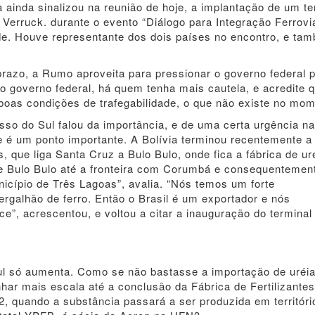
ainda sinalizou na reunião de hoje, a implantação de um te
rruck. durante o evento “Diálogo para Integração Ferroviá
de. Houve representante dos dois países no encontro, e ta
razo, a Rumo aproveita para pressionar o governo federal 
o governo federal, há quem tenha mais cautela, e acredite 
boas condições de trafegabilidade, o que não existe no mom
so do Sul falou da importância, e de uma certa urgência na
e é um ponto importante. A Bolívia terminou recentemente a
 que liga Santa Cruz a Bulo Bulo, onde fica a fábrica de ur
 de Bulo Bulo até a fronteira com Corumbá e consequentemen
icípio de Três Lagoas”, avalia. “Nós temos um forte
rgalhão de ferro. Então o Brasil é um exportador e nós
, acrescentou, e voltou a citar a inauguração do terminal
ul só aumenta. Como se não bastasse a importação de uréia
r mais escala até a conclusão da Fábrica de Fertilizantes
 quando a substância passará a ser produzida em territóri