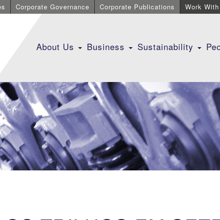
es
Corporate Governance
Corporate Publications
Work With
About Us
Business
Sustainability
Pe