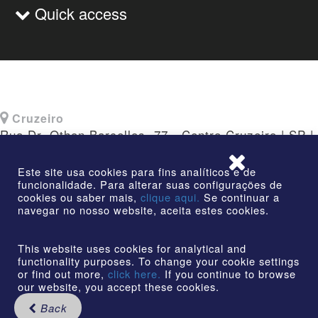
Quick access
Cruzeiro
Rua Dr. Othon Barcellos, 77 - Centro Cruzeiro | SP |
CEP: 12730-010
Este site usa cookies para fins analíticos e de
funcionalidade. Para alterar suas configurações de
cookies ou saber mais,
clique aqui.
Se continuar a
navegar no nosso website, aceita estes cookies.
©2026 | AmstedMaxion Creating Paths | All rights
reserved
This website uses cookies for analytical and
functionality purposes. To change your cookie settings
or find out more,
click here.
If you continue to browse
our website, you accept these cookies.
Back