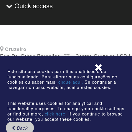
Quick access
Cruzeiro
Rua Dr. Othon Barcellos, 77 - Centro Cruzeiro | SP |
CEP: 12730-010
Este site usa cookies para fins analíticos e de
funcionalidade. Para alterar suas configurações de
cookies ou saber mais,
clique aqui.
Se continuar a
navegar no nosso website, aceita estes cookies.
©2026 | AmstedMaxion Creating Paths | All rights
reserved
This website uses cookies for analytical and
functionality purposes. To change your cookie settings
or find out more,
click here.
If you continue to browse
our website, you accept these cookies.
Back